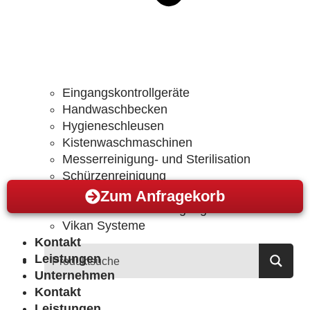
Eingangskontrollgeräte
Handwaschbecken
Hygieneschleusen
Kistenwaschmaschinen
Messerreinigung- und Sterilisation
Schürzenreinigung
Seifen- | Desinfektionsmittelspender
Zum Anfragekorb
Rad- und Sohlenreinigung
Vikan Systeme
Kontakt
Leistungen
Unternehmen
Kontakt
Leistungen